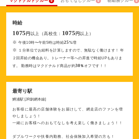
マクドナルドクルー
おもてなしクルー
朝勤務クルー
時給
1075
1075
以上（高校生：
以上）
円
円
※
25
午後10時〜午前5時は時給
%
増
※
１分単位でお給料を計算しますので、無駄なく働けます！ 年
２回昇給の機会あり。トレーナー等への昇進で時給UPもありま
30
す。 勤務時はマクドナルド商品が約
％
オフです！！
最寄り駅
鱒浦駅 [JR釧網本線]
お客様に最高の店舗体験をお届けして、網走店のファンを増
やしましょう！
一緒にお客様へのおもてなしを考え楽しく働きましょう！！
ダブルワークや扶養内勤務、社会保険加入希望の方も！