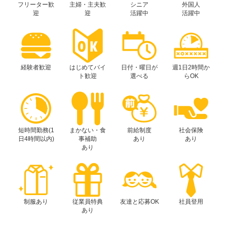
フリーター歓
主婦・主夫歓
シニア
外国人
迎
迎
活躍中
活躍中
経験者歓迎
はじめてバイ
日付・曜日が
週1日2時間か
ト歓迎
選べる
らOK
短時間勤務(1
まかない・食
前給制度
社会保険
日4時間以内)
事補助
あり
あり
あり
制服あり
従業員特典
友達と応募OK
社員登用
あり