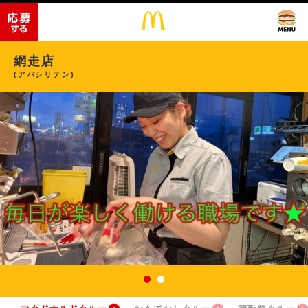
網走店
(アバシリテン)