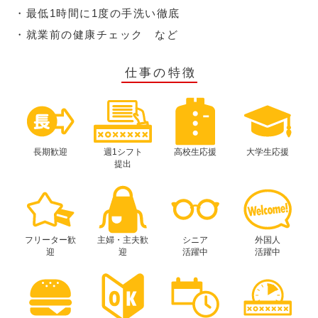
・最低1時間に1度の手洗い徹底
・就業前の健康チェック など
仕事の特徴
長期歓迎
週1シフト
高校生応援
大学生応援
提出
フリーター歓
主婦・主夫歓
シニア
外国人
迎
迎
活躍中
活躍中