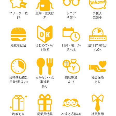
フリーター歓
主婦・主夫歓
シニア
外国人
迎
迎
活躍中
活躍中
経験者歓迎
はじめてバイ
日付・曜日が
週1日2時間か
ト歓迎
選べる
らOK
短時間勤務(1
まかない・食
前給制度
社会保険
日4時間以内)
事補助
あり
あり
あり
制服あり
従業員特典
友達と応募OK
社員登用