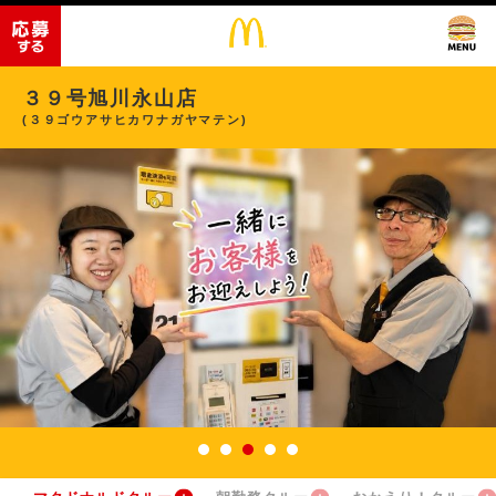
３９号旭川永山店
(３９ゴウアサヒカワナガヤマテン)