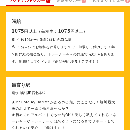
マクドナルドクルー
朝勤務クルー
おかえり！クルー
時給
1075
1075
以上（高校生：
以上）
円
円
※
25
午後10時〜午前5時は時給
%
増
※
１分単位でお給料を計算しますので、無駄なく働けます！年
２回昇給の機会あり。トレーナー等への昇進で時給UPもありま
30
す。勤務時はマクドナルド商品が約
％
オフです！！
最寄り駅
南永山駅 [JR石北本線]
★McCafe by Baristaがあるのは旭川にここだけ！旭川最大
級のお店で一緒に働きませんか？
★初めてのアルバイトでも全然OK！優しく教えてくれるマネ
ージャーやトレーナーが出来るようになるまでサポートして
くれるので安心して働けます！