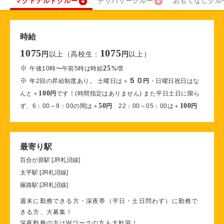
マクドナルドクルー
デリバリークルー
おもてなしクル
時給
1075
1075
以上（高校生：
以上）
円
円
※
25
午後10時〜午前5時は時給
%
増
※
５０
年2回の昇給制度あり。 土曜日は＋
円
・日曜日祝日はな
100
んと＋
円
です！(時間指定はありません) また平日土日に限ら
50
100
ず、6：00～9：00の間は＋
円
22：00～05：00は＋
円
最寄り駅
百合が原駅 [JR札沼線]
太平駅 [JR札沼線]
篠路駅 [JR札沼線]
週末に勤務できる方・深夜帯（平日・土日問わず）に勤務で
きる方、大募集！
深夜勤務の方はWワークの方も大歓迎！