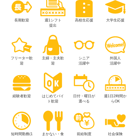
長期歓迎
週1シフト
高校生応援
大学生応援
提出
フリーター歓
主婦・主夫歓
シニア
外国人
迎
迎
活躍中
活躍中
経験者歓迎
はじめてバイ
日付・曜日が
週1日2時間か
ト歓迎
選べる
らOK
短時間勤務(1
まかない・食
前給制度
社会保険