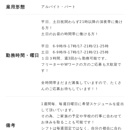
雇用形態
アルバイト・パート
平日、土日祝関わらず21時以降の深夜帯に働け
る方！
土日のお昼の時間帯に働ける方！
平日 6-9時/9-17時/17-21時/21-25時
土日 6-9時/9-17時/17-21時/21-25時
勤務時間・曜日
１日３時間、週3回から勤務可能です。
フリーターやWワークの方のご応募も大歓迎で
す！
全時間帯まだまだ募集していますので、たくさ
んのご応募お待ちしています！！
1週間毎、毎週日曜日に希望スケジュールを提出
して頂いています。
その為、ご家族の予定や学校の行事に合わせて
お休みを取ることも可能です！
備考
シフトは毎週固定ではなく、自分の都合に合わ