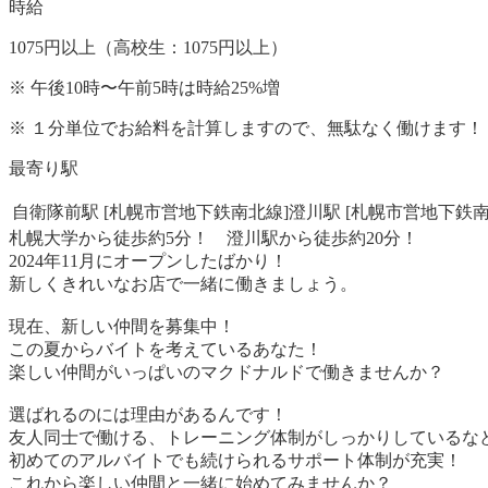
時給
1075
円
以上（高校生：
1075
円
以上）
※
午後10時〜午前5時は時給
25
%
増
※
１分単位でお給料を計算しますので、無駄なく働けます！ 
最寄り駅
自衛隊前駅 [札幌市営地下鉄南北線]
澄川駅 [札幌市営地下鉄南
札幌大学から徒歩約5分！ 澄川駅から徒歩約20分！
2024年11月にオープンしたばかり！
新しくきれいなお店で一緒に働きましょう。
現在、新しい仲間を募集中！
この夏からバイトを考えているあなた！
楽しい仲間がいっぱいのマクドナルドで働きませんか？
選ばれるのには理由があるんです！
友人同士で働ける、トレーニング体制がしっかりしているな
初めてのアルバイトでも続けられるサポート体制が充実！
これから楽しい仲間と一緒に始めてみませんか？