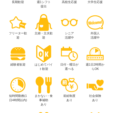
長期歓迎
週1シフト
高校生応援
大学生応援
提出
フリーター歓
主婦・主夫歓
シニア
外国人
迎
迎
活躍中
活躍中
経験者歓迎
はじめてバイ
日付・曜日が
週1日2時間か
ト歓迎
選べる
らOK
短時間勤務(1
まかない・食
前給制度
社会保険
日4時間以内)
事補助
あり
あり
あり