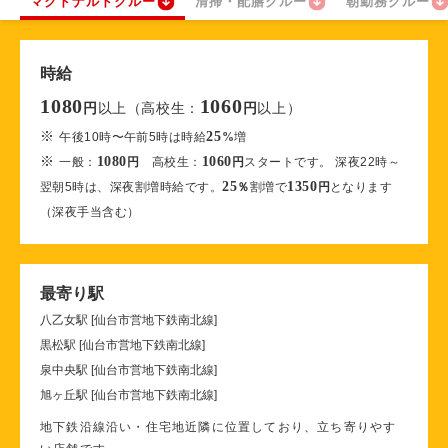
マクドナルドクルー
清掃・配膳クルー
朝勤務クルー
時給
1080
1060
以上（高校生：
以上）
円
円
※
25
午後10時〜午前5時は時給
%
増
※
1080
1060
一般：
円
高校生：
円
スタートです。 深夜22時～
25
1350
翌朝5時は、深夜割増時給です。
％
割増で
円
となります
（深夜手当含む）
最寄り駅
八乙女駅 [仙台市営地下鉄南北線]
黒松駅 [仙台市営地下鉄南北線]
泉中央駅 [仙台市営地下鉄南北線]
旭ヶ丘駅 [仙台市営地下鉄南北線]
地下鉄沿線沿い・住宅地近隣に位置しており、立ち寄りやす