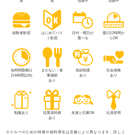
迎
迎
活躍中
活躍中
経験者歓迎
はじめてバイ
日付・曜日が
週1日2時間か
ト歓迎
選べる
らOK
短時間勤務(1
まかない・食
前給制度
社会保険
日4時間以内)
事補助
あり
あり
あり
制服あり
従業員特典
友達と応募OK
社員登用
あり
※クルーのための特典や福利厚生は店舗により異なります。詳しく