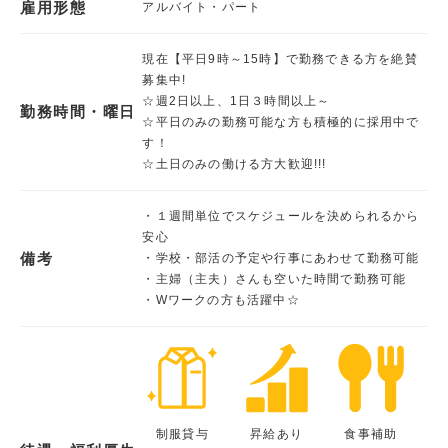
雇用形態
アルバイト・パート
現在【平日9時～15時】で勤務できる方を絶賛
募集中!
☆週2日以上、1日３時間以上～
勤務時間・曜日
☆平日のみの勤務可能な方も積極的に採用中で
す！
☆土日のみの働ける方大歓迎!!!
・１週間単位でスケジュールを決められるから
安心
備考
・学校・部活の予定や行事にあわせて勤務可能
・主婦（主夫）さんも空いた時間で勤務可能
・Wワークの方も活躍中☆
制服貸与
昇給あり
食事補助