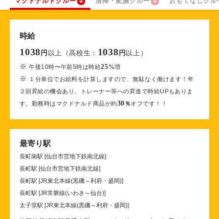
マクドナルドクルー
清掃・配膳クルー
おもてなしクル
時給
1038
1038
以上（高校生：
以上）
円
円
※
25
午後10時〜午前5時は時給
%
増
※
１分単位でお給料を計算しますので、無駄なく働けます！年
２回昇給の機会あり。トレーナー等への昇進で時給UPもありま
30
す。勤務時はマクドナルド商品が約
％
オフです！！
最寄り駅
長町南駅 [仙台市営地下鉄南北線]
長町駅 [仙台市営地下鉄南北線]
長町駅 [JR東北本線(黒磯～利府・盛岡)]
長町駅 [JR常磐線(いわき～仙台)]
太子堂駅 [JR東北本線(黒磯～利府・盛岡)]