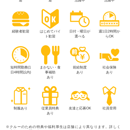
迎
迎
活躍中
活躍中
経験者歓迎
はじめてバイ
日付・曜日が
週1日2時間か
ト歓迎
選べる
らOK
短時間勤務(1
まかない・食
前給制度
社会保険
日4時間以内)
事補助
あり
あり
あり
制服あり
従業員特典
友達と応募OK
社員登用
あり
※クルーのための特典や福利厚生は店舗により異なります。詳しく