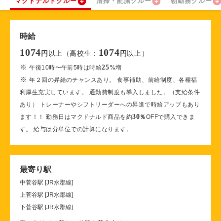
マクドナルドクルー
清掃・配膳クルー
朝勤務クルー
時給
1074
1074
以上（高校生：
以上）
円
円
※
25
午後10時〜午前5時は時給
%
増
※
年２回の昇給のチャンスあり。 食事補助、前給制度、各種福
利厚生充実しています。 通勤費制度も導入しました。（支給条件
あり） トレーナーやシフトリーダーへの昇進で時給アップもあり
30
ます！！ 勤務日はマクドナルド商品を約
％
OFFで購入できま
す。 給与は分単位での計算になります。
最寄り駅
中菅谷駅 [JR水郡線]
上菅谷駅 [JR水郡線]
下菅谷駅 [JR水郡線]