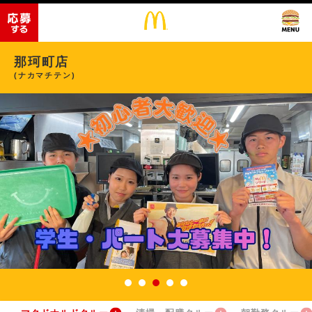
那珂町店
(ナカマチテン)