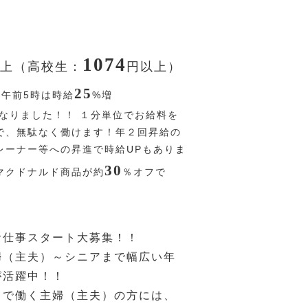
1074
上（高校生：
円
以上）
25
〜午前5時は時給
%
増
なりました！！ １分単位でお給料を
で、無駄なく働けます！年２回昇給の
レーナー等への昇進で時給UPもありま
30
マクドナルド商品が約
％
オフで
お仕事スタート大募集！！
婦（主夫）～シニアまで幅広い年
が活躍中！！
ドで働く主婦（主夫）の方には、