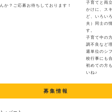
子育てと両
んか？ご応募お待ちしております！
かけに、ス
ど、いろい
夫）同士の
す。
子育て中の
調不良など
週単位のシ
校行事にも
初めての方
いね♪
募集情報
ト・パート