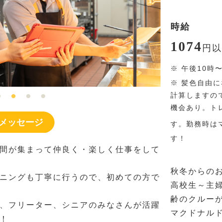
時給
1074
円
以
※
午後10時
※
髪色自由に
計算しますの
機会あり。ト
メッセージ
す。勤務時は
す！
間が集まって仲良く・楽しく仕事をして
秋冬からの
ニングも丁寧に行うので、初めての方で
高校生～主
齢のクルー
、フリーター、シニアのみなさんが活躍
マクドナル
！