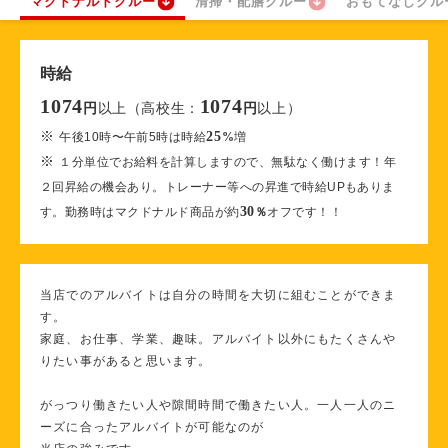
マクドナルドクルー
清掃・配膳クルー
おもてなしクル
時給
1074
1074
以上（高校生：
以上）
円
円
※
25
午後10時〜午前5時は時給
%
増
※
１分単位でお給料を計算しますので、無駄なく働けます！年
２回昇給の機会あり。トレーナー等への昇進で時給UPもありま
30
す。勤務時はマクドナルド商品が約
％
オフです！！
当店でのアルバイトは自分の時間を大切に組むことができま
す。
家庭、お仕事、学業、趣味。アルバイト以外にもたくさんや
りたい事があると思います。
がっつり働きたい人や隙間時間で働きたい人。一人一人のニ
ーズに合ったアルバイトが可能なのが