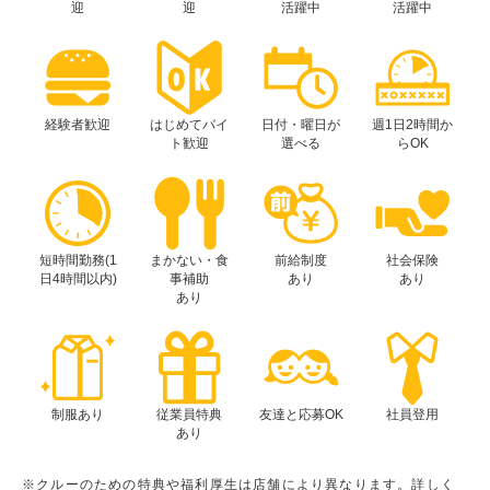
迎
迎
活躍中
活躍中
経験者歓迎
はじめてバイ
日付・曜日が
週1日2時間か
ト歓迎
選べる
らOK
短時間勤務(1
まかない・食
前給制度
社会保険
日4時間以内)
事補助
あり
あり
あり
制服あり
従業員特典
友達と応募OK
社員登用
あり
※クルーのための特典や福利厚生は店舗により異なります。詳しく