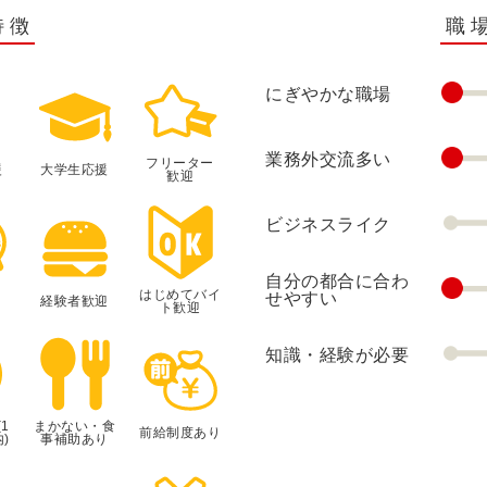
特徴
職
にぎやかな職場
業務外交流多い
フリーター
援
大学生応援
歓迎
ビジネスライク
自分の都合に合わ
はじめてバイ
せやすい
経験者歓迎
ト歓迎
知識・経験が必要
1
まかない・食
前給制度あり
)
事補助あり