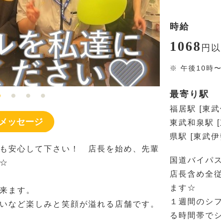
時給
1068
円
以
※
午後10時
最寄り駅
福居駅 [東
メッセージ
東武和泉駅 
県駅 [東武伊
も安心して下さい！ 店長を始め、先輩
国道バイパ
☆
店長含め全従
ます☆
来ます。
１週間のシ
いなど楽しみと笑顔が溢れる店舗です。
る時間帯で