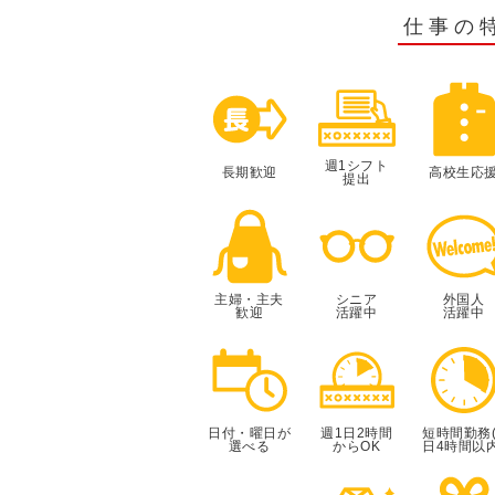
仕事の
週1シフト
長期歓迎
高校生応
提出
主婦・主夫
シニア
外国人
歓迎
活躍中
活躍中
日付・曜日が
週1日2時間
短時間勤務(
選べる
からOK
日4時間以内