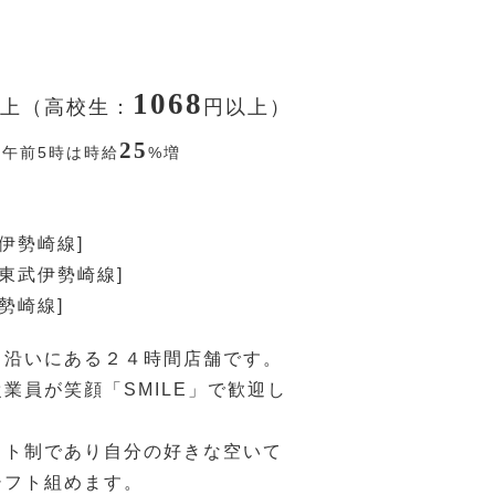
1068
上（高校生：
円
以上）
25
〜午前5時は時給
%
増
武伊勢崎線]
[東武伊勢崎線]
勢崎線]
ス沿いにある２４時間店舗です。
業員が笑顔「SMILE」で歓迎し
フト制であり自分の好きな空いて
シフト組めます。