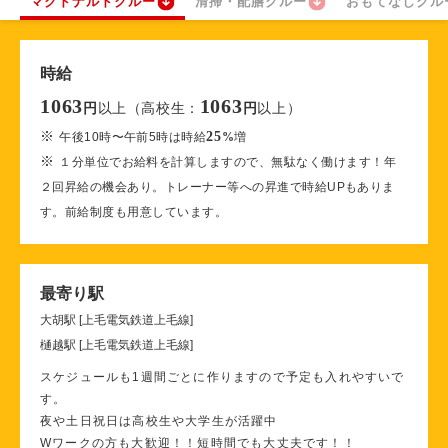
マクドナルドクルー
清掃・配膳クルー
おもてなしクル
時給
1063
1063
以上（高校生：
以上）
円
円
※
25
午後10時〜午前5時は時給
%
増
※
１分単位でお給料を計算しますので、無駄なく働けます！年
２回昇給の機会あり。トレーナー等への昇進で時給UPもありま
す。前給制度も用意しています。
最寄り駅
大胡駅 [上毛電気鉄道上毛線]
樋越駅 [上毛電気鉄道上毛線]
スケジュールも1週間ごとに作りますので予定も入れやすいで
す。
夜や土日祝日は高校生や大学生が活躍中
Wワークの方も大歓迎！！短時間でも大丈夫です！！