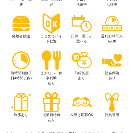
迎
迎
活躍中
活躍中
経験者歓迎
はじめてバイ
日付・曜日が
週1日2時間か
ト歓迎
選べる
らOK
短時間勤務(1
まかない・食
前給制度
社会保険
日4時間以内)
事補助
あり
あり
あり
制服あり
従業員特典
友達と応募OK
社員登用
あり