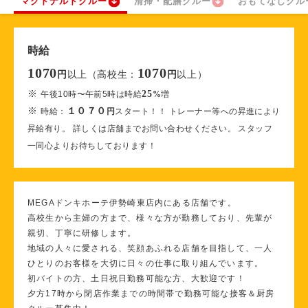
マクドナルドクルー
清掃・配膳クルー
おもてなしクル
時給
1070
1070
以上（高校生：
以上）
円
円
※
25
午後10時〜午前5時は時給
%
増
※
１０７０
時給：
円
スタート！！ トレーナー等への昇進により
昇給有り。 詳しくは店舗までお問い合わせください。 スタッフ
一同心よりお待ちしております！
MEGAドンキホーテ伊勢崎東店内にある店舗です。
高校生から主婦の方まで、様々な方が勤務しており、先輩が
親切、丁寧に研修します。
地域の人々に愛される、笑顔あふれる店舗を目指して、一人
ひとりのお客様を大切に日々の仕事に取り組んでいます。
初バイトの方、土日祝日勤務可能な方、大歓迎です！
夕方17時から閉店作業までの時間帯で勤務可能な接客＆厨房