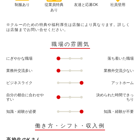
制服あり
従業員特典
友達と応募OK
社員登用
あり
※クルーのための特典や福利厚生は店舗により異なります。詳しく
は店舗までお問い合せください。
職場の雰囲気
にぎやかな職場
落ち着いた職場
業務外交流多い
業務外交流少ない
ビジネスライク
アットホーム
自分の都合に合わせや
決められた時間できっ
すい
ちり
知識・経験が必要
知識・経験が不要
働き方・シフト・収入例
高校生のKさん