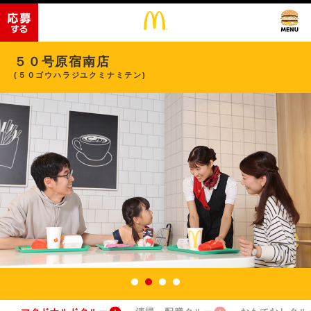
５０号原宿南店
(５０ゴウハラジユクミナミテン)