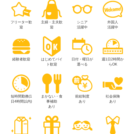
フリーター歓
主婦・主夫歓
シニア
外国人
迎
迎
活躍中
活躍中
経験者歓迎
はじめてバイ
日付・曜日が
週1日2時間か
ト歓迎
選べる
らOK
短時間勤務(1
まかない・食
前給制度
社会保険
日4時間以内)
事補助
あり
あり
あり