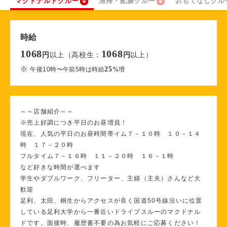
マクドナルドクルー
清掃・配膳クルー
おもてなしクル
時給
1068
1068
以上（高校生：
以上）
円
円
※
25
午後10時〜午前5時は時給
%
増
～～店舗紹介～～
※売上好調につき平日のお昼増員！
現在、人気の平日のお昼時間帯イム７－１０時 １０－１４
時 １７－２０時
フルタイム７－１６時 １１－２０時 １６－１時
など好きな時間が選べます
学生やダブルワーク、フリーター、主婦（主夫）さんなど大
歓迎
足利、太田、桐生からアクセスが良く国道50号線沿いに位置
している足利大学から一番近いドライブスルーのマクドナル
ドです。面接時、履歴書不要の為お気軽にご応募ください！