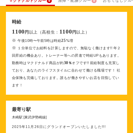
マクドナルドクルー
清掃・配膳クルー
おもてなしクル
時給
1100
1100
以上（高校生：
以上）
円
円
※
25
午後10時〜午前5時は時給
%
増
※
１分単位でお給料を計算しますので、無駄なく働けます!! 年２
回昇給の機会あり。トレーナー等への昇進で時給UPもあります。
30
勤務時はマクドナルド商品が約
％
オフです!! 前給制度も充実し
ており、あなたのライフスタイルに合わせて働ける職場です！ 社
会保険も完備しております。誰もが働きやすいお店を目指してい
ます！
最寄り駅
木崎駅 [東武伊勢崎線]
2025年11月26日にグランドオープンいたしました!!!