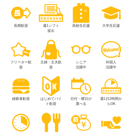
長期歓迎
週1シフト
高校生応援
大学生応援
提出
フリーター歓
主婦・主夫歓
シニア
外国人
迎
迎
活躍中
活躍中
経験者歓迎
はじめてバイ
日付・曜日が
週1日2時間か
ト歓迎
選べる
らOK