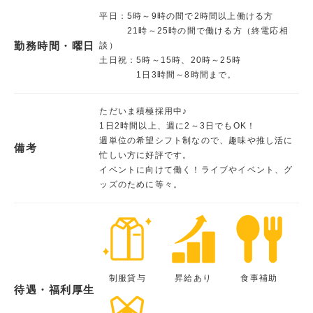
平日：5時～9時の間で2時間以上働ける方
21時～25時の間で働ける方（終電応相
勤務時間・曜日
談）
土日祝：5時～15時、20時～25時
1日3時間～8時間まで。
ただいま積極採用中♪
1日2時間以上、週に2～3日でもOK！
週単位の希望シフト制なので、趣味や推し活に
備考
忙しい方に好評です。
イベントに向けて働く！ライブやイベント、グ
ッズのために等々。
制服貸与
昇給あり
食事補助
待遇・福利厚生