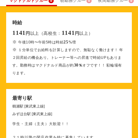
マクドナルドクルー
朝勤務クルー
夜間勤務クルー
時給
1141
1141
以上（高校生：
以上）
円
円
※
25
午後10時〜午前5時は時給
%
増
※
１分単位でお給料を計算しますので、無駄なく働けます！ 年
２回昇給の機会あり。トレーナー等への昇進で時給UPもありま
30
す。勤務時はマクドナルド商品が約
％
オフです！！ 駐輪場有
ります。
最寄り駅
鶴瀬駅 [東武東上線]
みずほ台駅 [東武東上線]
学生・主婦（主夫）大歓迎！！
２１時以降の閉店作業を特に募集しています。