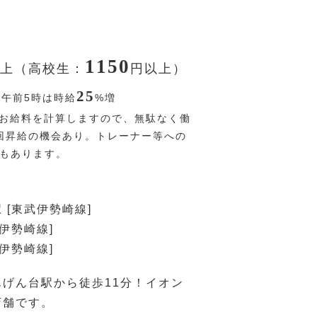
1150
上（高校生：
円
以上）
25
〜午前5時は時給
%
増
お給料を計算しますので、無駄なく働
回昇給の機会あり。トレーナー等への
Pもあります。
 [東武伊勢崎線]
武伊勢崎線]
武伊勢崎線]
げん台駅から徒歩11分！イオン
店舗です。