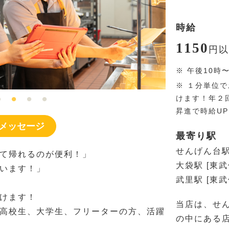
時給
1150
円
以
※
午後10時
※
１分単位で
けます！年２
昇進で時給U
メッセージ
最寄り駅
せんげん台駅
て帰れるのが便利！」
大袋駅 [東
います！」
武里駅 [東
けます！
当店は、せん
高校生、大学生、フリーターの方、活躍
の中にある