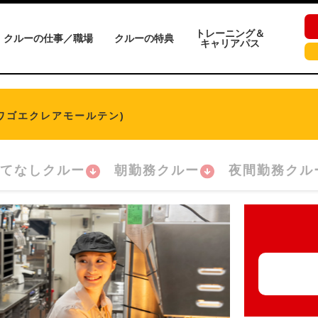
トレーニング＆
クルーの仕事／職場
クルーの特典
キャリアパス
ワゴエクレアモールテン)
てなしクルー
朝勤務クルー
夜間勤務クル