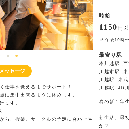
時給
1150
円
以
※
午後10時
最寄り駅
本川越駅 [
メッセージ
川越市駅 [
川越駅 [東武
く仕事を覚えるまでサポート！
川越駅 [JR
強に集中出来るように休めます。
春の新１年
けます。
K
新生活、最
から、授業、サークルの予定に合わせや
か？