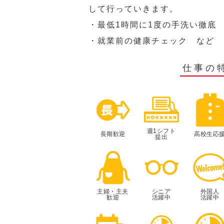
して行っていきます。
・最低1時間に1度の手洗い徹底
・就業前の健康チェック など
仕事の
週1シフト
長期歓迎
高校生応
提出
主婦・主夫
シニア
外国人
歓迎
活躍中
活躍中