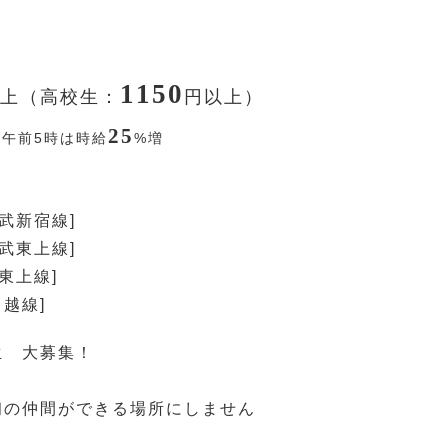
1150
上（高校生：
円
以上）
25
〜午前5時は時給
%
増
西武新宿線]
東武東上線]
東上線]
川越線]
生 大募集！
初の仲間ができる場所にしません