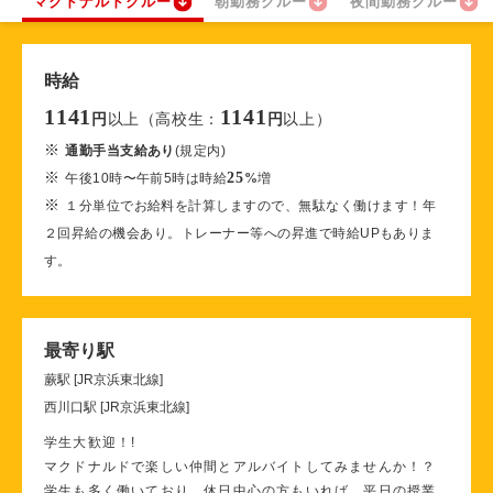
マクドナルドクルー
朝勤務クルー
夜間勤務クルー
時給
1141
1141
以上（高校生：
以上）
円
円
※
通勤手当支給あり
(規定内)
※
25
午後10時〜午前5時は時給
%
増
※
１分単位でお給料を計算しますので、無駄なく働けます！年
２回昇給の機会あり。トレーナー等への昇進で時給UPもありま
す。
最寄り駅
蕨駅 [JR京浜東北線]
西川口駅 [JR京浜東北線]
学生大歓迎！!
マクドナルドで楽しい仲間とアルバイトしてみませんか！？
学生も多く働いており、休日中心の方もいれば、平日の授業