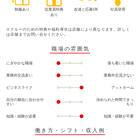
制服あり
従業員特典
友達と応募OK
社員登用
あり
※クルーのための特典や福利厚生は店舗により異なります。詳しく
は店舗までお問い合せください。
職場の雰囲気
にぎやかな職場
落ち着いた職場
業務外交流多い
業務外交流少ない
ビジネスライク
アットホーム
自分の都合に合わせや
決められた時間できっ
すい
ちり
知識・経験が必要
知識・経験が不要
働き方・シフト・収入例