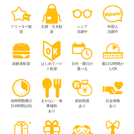
フリーター歓
主婦・主夫歓
シニア
外国人
迎
迎
活躍中
活躍中
経験者歓迎
はじめてバイ
日付・曜日が
週1日2時間か
ト歓迎
選べる
らOK
短時間勤務(1
まかない・食
前給制度
社会保険
日4時間以内)
事補助
あり
あり
あり