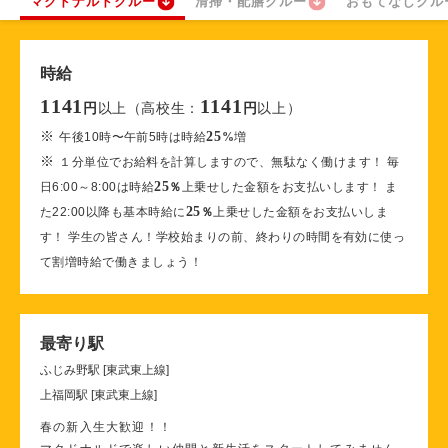
マクドナルドクルー
清掃・配膳クルー
おもてなしクル
時給
1141
1141
以上（高校生：
以上）
円
円
※
25
午後10時〜午前5時は時給
%
増
※
１分単位でお給料を計算しますので、無駄なく働けます！ 毎
25
日6:00～8:00は時給
％
上乗せした金額をお支払いします！ ま
25
た22:00以降も基本時給に
％
上乗せした金額をお支払いしま
す！ 学生の皆さん！学校始まりの前、終わりの時間を有効に使っ
て割増時給で働きましょう！
最寄り駅
ふじみ野駅 [東武東上線]
上福岡駅 [東武東上線]
春の新入生大歓迎！！