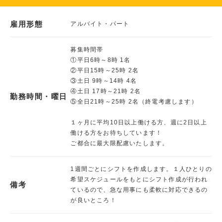
雇用形態
アルバイト・パート
募集時間帯
①平日6時～8時 1名
②平日15時～25時 2名
③土日 9時～14時 4名
④土日 17時～21時 2名
勤務時間・曜日
⑤全日21時～25時 2名（終電考慮します）
１ヶ月に平均10日以上働ける方、週に2日以上
働ける方をお待ちしています！
ご都合に最大限配慮いたします。
1週間ごとにシフトを作成します。１人ひとりの
希望スケジュールをもとにシフト作成が行われ
備考
ているので、急な用事にも柔軟に対応できるの
が良いところ！