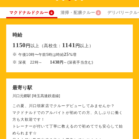
マクドナルドクルー
清掃・配膳クルー
デリバリークル
時給
1150
1141
以上（高校生：
以上）
円
円
※
25
午後10時〜午前5時は時給
%
増
※
1438
深夜 22時～
円
～(深夜手当含む)
最寄り駅
川口元郷駅 [埼玉高速鉄道線]
この夏、川口領家店でクルーデビューしてみませんか？
マクドナルドでのアルバイトが初めての方、久しぶりに働く
方も大歓迎です！
トレーナーが付いて丁寧に教えるので初めてでも安心して始
められます☆