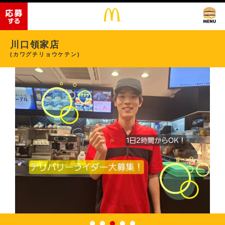
川口領家店
(カワグチリョウケテン)