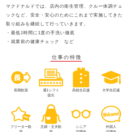
マクドナルドでは、店内の衛生管理、クルー体調チェ
ックなど、安全・安心のためにこれまで実施してきた
取り組みを継続して行っていきます。
・最低1時間に1度の手洗い徹底
・就業前の健康チェック など
仕事の特徴
長期歓迎
週1シフト
高校生応援
大学生応援
提出
フリーター歓
主婦・主夫歓
シニア
外国人
迎
迎
活躍中
活躍中