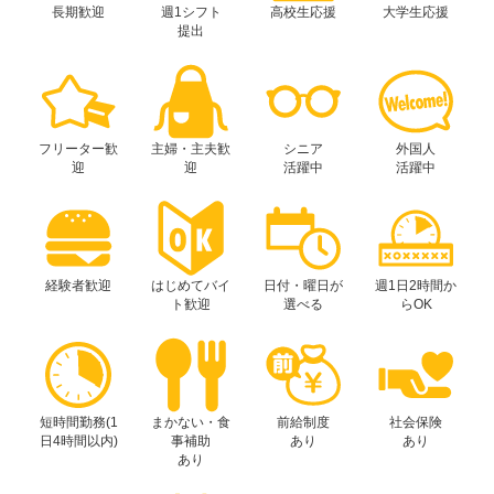
長期歓迎
週1シフト
高校生応援
大学生応援
提出
フリーター歓
主婦・主夫歓
シニア
外国人
迎
迎
活躍中
活躍中
経験者歓迎
はじめてバイ
日付・曜日が
週1日2時間か
ト歓迎
選べる
らOK
短時間勤務(1
まかない・食
前給制度
社会保険
日4時間以内)
事補助
あり
あり
あり