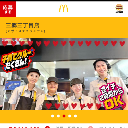
三郷三丁目店
(ミサト３チョウメテン)