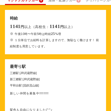
マクドナルドクルー
清掃・配膳クルー
デリバリークル
時給
1141
1141
以上（高校生：
以上）
円
円
※
25
午後10時〜午前5時は時給
%
増
※
１分単位でお給料を計算しますので、無駄なく働けます！ 前
給制度も用意しています。
最寄り駅
三郷駅 [JR武蔵野線]
新三郷駅 [JR武蔵野線]
平和台駅 [流鉄流山線]
新しい仲間を募集中!!!!!!!!!
髪色も自由になりました(^^♪