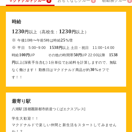
マクドナルドクルー
おもてなしクルー
朝勤務クルー
時給
1230
1230
以上（高校生：
以上）
円
円
※
25
午後10時〜午前5時は時給
%
増
※
1538
平日 5:00~9:00
円
以上 土日・祝日 11:00~14:00
100
50
1538
時給
円
UP その他の時間帯
円
UP 22:00以降
円
以上(深夜手当含む) 1分単位でお給料を計算しますので、無駄
30
なく働けます！ 勤務日はマクドナルド商品が約
%
オフで
す！！
最寄り駅
八潮駅 [首都圏新都市鉄道つくばエクスプレス]
学生大歓迎！！
マクドナルドで楽しい仲間と新生活をスタートしてみません
か！？