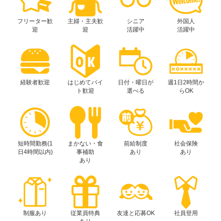
フリーター歓
主婦・主夫歓
シニア
外国人
迎
迎
活躍中
活躍中
経験者歓迎
はじめてバイ
日付・曜日が
週1日2時間か
ト歓迎
選べる
らOK
短時間勤務(1
まかない・食
前給制度
社会保険
日4時間以内)
事補助
あり
あり
あり
制服あり
従業員特典
友達と応募OK
社員登用