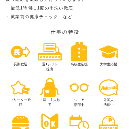
・最低1時間に1度の手洗い徹底
・就業前の健康チェック など
仕事の特徴
長期歓迎
週1シフト
高校生応援
大学生応援
提出
フリーター歓
主婦・主夫歓
シニア
外国人
迎
迎
活躍中
活躍中