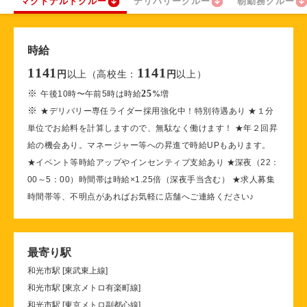
マクドナルドクルー
デリバリークルー
朝勤務クルー
時給
1141
1141
以上（高校生：
以上）
円
円
※
25
午後10時〜午前5時は時給
%
増
※
★デリバリー専任ライダー採用強化中！特別待遇あり ★１分
単位でお給料を計算しますので、無駄なく働けます！ ★年２回昇
給の機会あり。マネージャー等への昇進で時給UPもあります。
★イベント等時給アップやインセンティブ支給あり ★深夜（22：
00～5：00）時間帯は時給×1.25倍（深夜手当含む） ★求人募集
時間帯等、不明点があればお気軽に店舗へご連絡ください♪
最寄り駅
和光市駅 [東武東上線]
和光市駅 [東京メトロ有楽町線]
和光市駅 [東京メトロ副都心線]