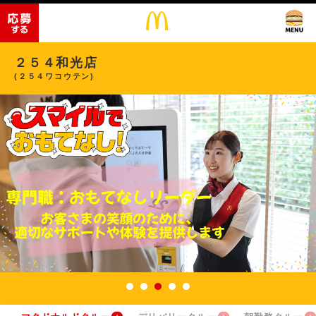
２５４和光店
(２５４ワコウテン)