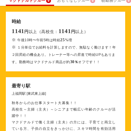
マクドナルドクルー
おもてなしクルー
朝勤務クルー
時給
1141
1141
以上（高校生：
以上）
円
円
※
25
午後10時〜午前5時は時給
%
増
※
１分単位でお給料を計算しますので、無駄なく働けます！年
２回昇給の機会あり。トレーナー等への昇進で時給UPもありま
30
す。勤務時はマクドナルド商品が約
％
オフです！！
最寄り駅
上福岡駅 [東武東上線]
秋冬からのお仕事スタート大募集！！
高校生～主婦（主夫）～シニアまで幅広い年齢のクルーが活
躍中！！
マクドナルドで働く主婦（主夫）の方には、子育てと両立し
ている方、子供の自立をきっかけに、スキマ時間を有効活用