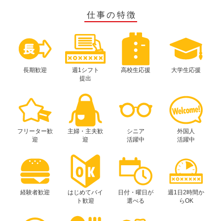
仕事の特徴
長期歓迎
週1シフト
高校生応援
大学生応援
提出
フリーター歓
主婦・主夫歓
シニア
外国人
迎
迎
活躍中
活躍中
経験者歓迎
はじめてバイ
日付・曜日が
週1日2時間か
ト歓迎
選べる
らOK