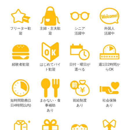
フリーター歓
主婦・主夫歓
シニア
外国人
迎
迎
活躍中
活躍中
経験者歓迎
はじめてバイ
日付・曜日が
週1日2時間か
ト歓迎
選べる
らOK
短時間勤務(1
まかない・食
前給制度
社会保険
日4時間以内)
事補助
あり
あり
あり