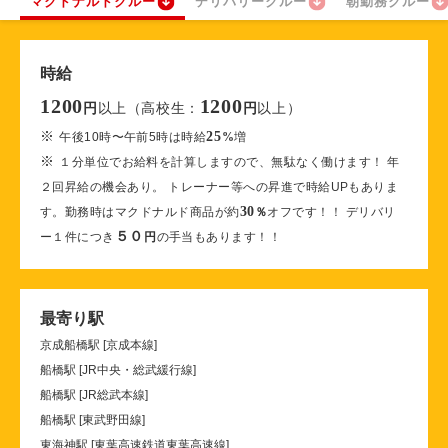
マクドナルドクルー
デリバリークルー
朝勤務クルー
時給
1200
1200
以上（高校生：
以上）
円
円
※
25
午後10時〜午前5時は時給
%
増
※
１分単位でお給料を計算しますので、無駄なく働けます！ 年
２回昇給の機会あり。 トレーナー等への昇進で時給UPもありま
30
す。勤務時はマクドナルド商品が約
％
オフです！！ デリバリ
５０
ー１件につき
円
の手当もあります！！
最寄り駅
京成船橋駅 [京成本線]
船橋駅 [JR中央・総武緩行線]
船橋駅 [JR総武本線]
船橋駅 [東武野田線]
東海神駅 [東葉高速鉄道東葉高速線]