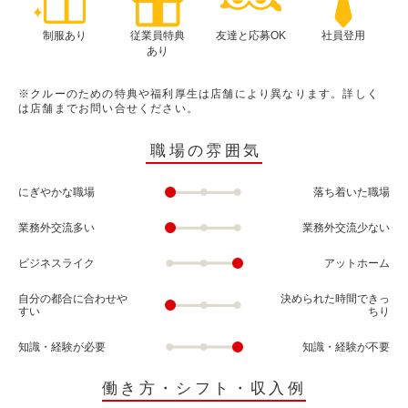
制服あり
従業員特典
友達と応募OK
社員登用
あり
※クルーのための特典や福利厚生は店舗により異なります。詳しく
は店舗までお問い合せください。
職場の雰囲気
にぎやかな職場
落ち着いた職場
業務外交流多い
業務外交流少ない
ビジネスライク
アットホーム
自分の都合に合わせや
決められた時間できっ
すい
ちり
知識・経験が必要
知識・経験が不要
働き方・シフト・収入例