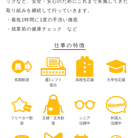
ックなど、安全・安心のためにこれまで実施してきた
取り組みを継続して行っていきます。
・最低1時間に1度の手洗い徹底
・就業前の健康チェック など
仕事の特徴
長期歓迎
週1シフト
高校生応援
大学生応援
提出
フリーター歓
主婦・主夫歓
シニア
外国人
迎
迎
活躍中
活躍中