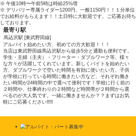
※
午後10時〜午前5時は時給
25
%
増
※
デリバリー専属ライダー
1200
円
、一般
1150
円
！！１分単位
でお給料がもらえます！！土日特に大歓迎です。ご応募お待ち
しております。
最寄り駅
馬込沢駅 [東武野田線]
アルバイト始めたい方、初めての方大歓迎！！！
当店は東武野田線馬込沢駅から徒歩5分と通勤も便利です。
学生・主婦（主夫）・フリーター・ダブルワーク等、様々
な方々が活躍してくれています。新しくバイトを始めたい
方、ダブルワークで空いた時間を有効に使いたい方、子供
が学校に行っている時間に働きたい方など、それぞれ働き
たい時間が24時間の中で選べて便利です！学校に行く前の
２時間や、仕事終わりの２時間など時間帯が２時間から選
べるのが大人気です。一緒に働きませんか？？まずはお気
軽にご応募ください!!!!!