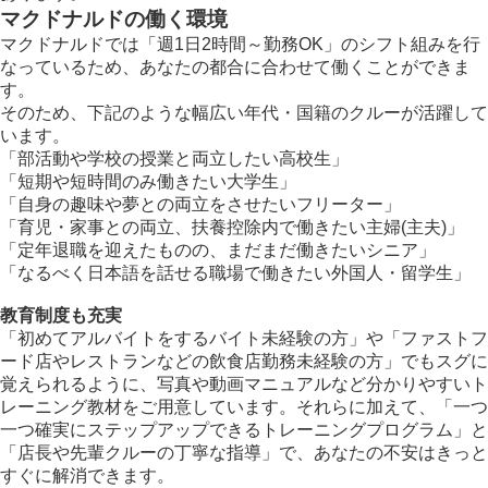
マクドナルドの働く環境
マクドナルドでは「週1日2時間～勤務OK」のシフト組みを行
なっているため、あなたの都合に合わせて働くことができま
す。
そのため、下記のような幅広い年代・国籍のクルーが活躍して
います。
「部活動や学校の授業と両立したい高校生」
「短期や短時間のみ働きたい大学生」
「自身の趣味や夢との両立をさせたいフリーター」
「育児・家事との両立、扶養控除内で働きたい主婦(主夫)」
「定年退職を迎えたものの、まだまだ働きたいシニア」
「なるべく日本語を話せる職場で働きたい外国人・留学生」
教育制度も充実
「初めてアルバイトをするバイト未経験の方」や「ファストフ
ード店やレストランなどの飲食店勤務未経験の方」でもスグに
覚えられるように、写真や動画マニュアルなど分かりやすいト
レーニング教材をご用意しています。それらに加えて、「一つ
一つ確実にステップアップできるトレーニングプログラム」と
「店長や先輩クルーの丁寧な指導」で、あなたの不安はきっと
すぐに解消できます。