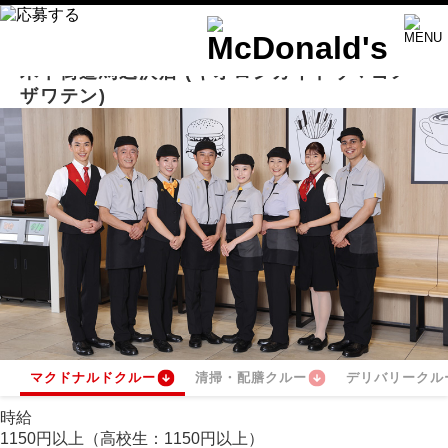
木下街道馬込沢店
(キオロシカイドウマゴメ
ザワテン)
マクドナルドクルー
清掃・配膳クルー
デリバリークル
時給
1150
円
以上（高校生：
1150
円
以上）