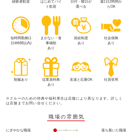
経験者歓迎
はじめてバイ
日付・曜日が
週1日2時間か
ト歓迎
選べる
らOK
短時間勤務(1
まかない・食
前給制度
社会保険
日4時間以内)
事補助
あり
あり
あり
制服あり
従業員特典
友達と応募OK
社員登用
あり
※クルーのための特典や福利厚生は店舗により異なります。詳しく
は店舗までお問い合せください。
職場の雰囲気
にぎやかな職場
落ち着いた職場