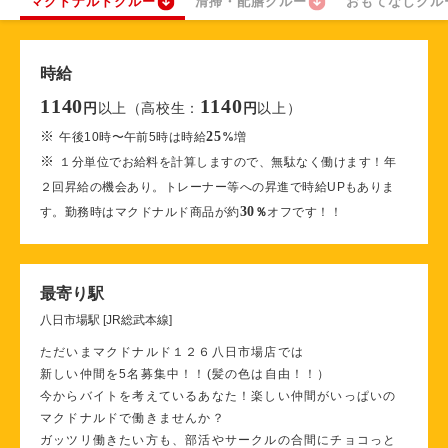
マクドナルドクルー
清掃・配膳クルー
おもてなしクル
時給
1140
1140
以上（高校生：
以上）
円
円
※
25
午後10時〜午前5時は時給
%
増
※
１分単位でお給料を計算しますので、無駄なく働けます！年
２回昇給の機会あり。トレーナー等への昇進で時給UPもありま
30
す。勤務時はマクドナルド商品が約
％
オフです！！
最寄り駅
八日市場駅 [JR総武本線]
ただいまマクドナルド１２６八日市場店では
新しい仲間を5名募集中！！(髪の色は自由！！）
今からバイトを考えているあなた！楽しい仲間がいっぱいの
マクドナルドで働きませんか？
ガッツリ働きたい方も、部活やサークルの合間にチョコっと