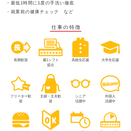
・最低1時間に1度の手洗い徹底
・就業前の健康チェック など
仕事の特徴
長期歓迎
週1シフト
高校生応援
大学生応援
提出
フリーター歓
主婦・主夫歓
シニア
外国人
迎
迎
活躍中
活躍中