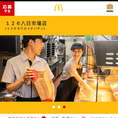
１２６八日市場店
(１２６ヨウカイチバテン)