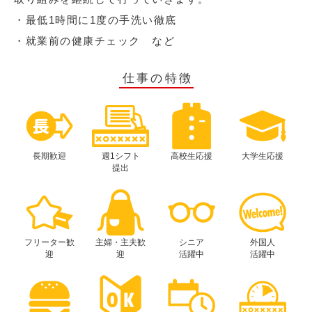
・最低1時間に1度の手洗い徹底
・就業前の健康チェック など
仕事の特徴
長期歓迎
週1シフト
高校生応援
大学生応援
提出
フリーター歓
主婦・主夫歓
シニア
外国人
迎
迎
活躍中
活躍中