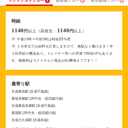
マクドナルドクルー
朝勤務クルー
夜間勤務クルー
時給
1140
1140
以上（高校生：
以上）
円
円
※
25
午後10時〜午前5時は時給
%
増
※
１分単位でお給料を計算しますので、無駄なく働けます！年
２回昇給の機会あり。トレーナー等への昇進で時給UPもありま
30
す。勤務時はマクドナルド商品が約
％
オフです！！
最寄り駅
京成幕張駅 [京成千葉線]
幕張本郷駅 [JR中央・総武緩行線]
京成幕張本郷駅 [京成千葉線]
幕張駅 [JR中央・総武緩行線]
京成大久保駅 [京成本線]