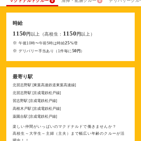
マクドナルドクルー
清掃・配膳クルー
デリバリークル
時給
1150
1150
以上（高校生：
以上）
円
円
※
25
午後10時〜午前5時は時給
%
増
※
50
デリバリー手当あり（1件毎に
円
）
最寄り駅
北習志野駅 [東葉高速鉄道東葉高速線]
北習志野駅 [京成電鉄松戸線]
習志野駅 [京成電鉄松戸線]
高根木戸駅 [京成電鉄松戸線]
薬園台駅 [京成電鉄松戸線]
楽しい仲間がいっぱいのマクドナルドで働きませんか？
高校生～大学生～主婦（主夫）まで幅広い年齢のクルーが活
躍中！！