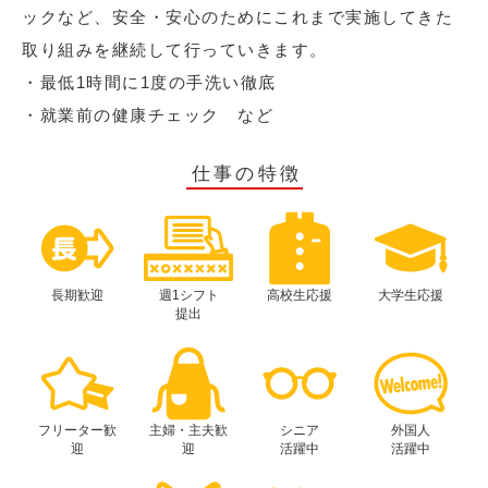
ックなど、安全・安心のためにこれまで実施してきた
取り組みを継続して行っていきます。
・最低1時間に1度の手洗い徹底
・就業前の健康チェック など
仕事の特徴
長期歓迎
週1シフト
高校生応援
大学生応援
提出
フリーター歓
主婦・主夫歓
シニア
外国人
迎
迎
活躍中
活躍中