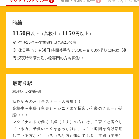
マクドナルドクルー
清掃・配膳クルー
おもてなしクル
時給
1150
1150
以上（高校生：
以上）
円
円
※
25
午後10時〜午前5時は時給
%
増
※
30
30
休日手当：＋
円
時間帯手当：5:00～８:00の早朝は時給+
円
深夜時間帯の洗い物専門の方も募集中
最寄り駅
君津駅 [JR内房線]
秋冬からのお仕事スタート大募集！！
高校生～主婦（主夫）～シニアまで幅広い年齢のクルーが活
躍中！！
マクドナルドで働く主婦（主夫）の方には、子育てと両立し
ている方、子供の自立をきっかけに、スキマ時間を有効活用
している方など、いろいろな方が働いており、主婦（主夫）