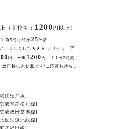
1200
上（高校生：
円
以上）
25
〜午前5時は時給
%
増
アップしました★★★ デリバリー専
200
1200
円
、一般
円
！！1日2時間
。土日特に大歓迎です!ご応募お待ちし
成電鉄松戸線]
[京成電鉄松戸線]
[京成成田空港線]
[北総鉄道北総線]
[東武野田線]