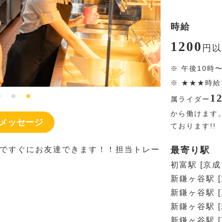
時給
1200
円
以
※
午後10時
※
★★★時給
1
属ライダー
から働けます
メッセージ
ております!!
ですぐにお友達できます！！担当トレー
最寄り駅
初富駅 [京
新鎌ヶ谷駅 
新鎌ヶ谷駅 
新鎌ヶ谷駅 
新鎌ヶ谷駅 