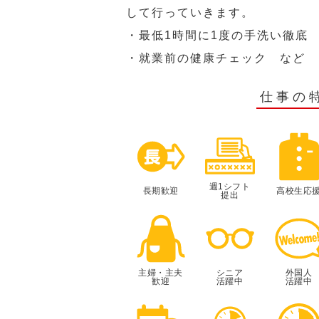
して行っていきます。
・最低1時間に1度の手洗い徹底
・就業前の健康チェック など
仕事の
週1シフト
長期歓迎
高校生応
提出
主婦・主夫
シニア
外国人
歓迎
活躍中
活躍中