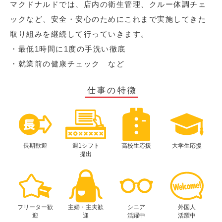
マクドナルドでは、店内の衛生管理、クルー体調チェ
ックなど、安全・安心のためにこれまで実施してきた
取り組みを継続して行っていきます。
・最低1時間に1度の手洗い徹底
・就業前の健康チェック など
仕事の特徴
長期歓迎
週1シフト
高校生応援
大学生応援
提出
フリーター歓
主婦・主夫歓
シニア
外国人
迎
迎
活躍中
活躍中