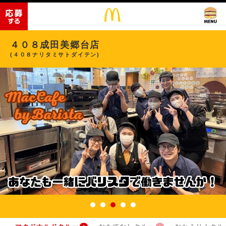
４０８成田美郷台店
(４０８ナリタミサトダイテン)