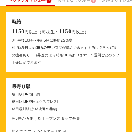
マクドナルドクルー
おもてなしクルー
おかえり！クル
時給
1150
1150
以上（高校生：
以上）
円
円
※
25
午後10時〜午前5時は時給
%
増
※
30
勤務日は約
％
OFFで商品が購入できます！/年に2回の昇進
の機会あり！（昇進により時給UPもあります）/1週間ごとのシフ
ト提出ができます！
最寄り駅
成田駅 [JR成田線]
成田駅 [JR成田エクスプレス]
成田湯川駅 [京成成田空港線]
朝6時から働けるオープンスタッフ募集！
初めてのアルバイトでも大歓迎！