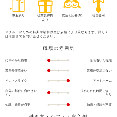
制服あり
従業員特典
友達と応募OK
社員登用
あり
※クルーのための特典や福利厚生は店舗により異なります。詳しく
は店舗までお問い合せください。
職場の雰囲気
にぎやかな職場
落ち着いた職場
業務外交流多い
業務外交流少ない
ビジネスライク
アットホーム
自分の都合に合わせや
決められた時間できっ
すい
ちり
知識・経験が必要
知識・経験が不要
働き方・シフト・収入例