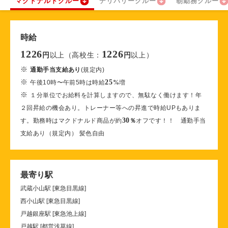
マクドナルドクルー
デリバリークルー
朝勤務クルー
時給
1226
1226
以上（高校生：
以上）
円
円
※
通勤手当支給あり
(規定内)
※
25
午後10時〜午前5時は時給
%
増
※
１分単位でお給料を計算しますので、無駄なく働けます！年
２回昇給の機会あり。トレーナー等への昇進で時給UPもありま
30
す。勤務時はマクドナルド商品が約
％
オフです！！ 通勤手当
支給あり（規定内） 髪色自由
最寄り駅
武蔵小山駅 [東急目黒線]
西小山駅 [東急目黒線]
戸越銀座駅 [東急池上線]
戸越駅 [都営浅草線]