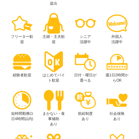
提出
フリーター歓
主婦・主夫歓
シニア
外国人
迎
迎
活躍中
活躍中
経験者歓迎
はじめてバイ
日付・曜日が
週1日2時間か
ト歓迎
選べる
らOK
短時間勤務(1
まかない・食
前給制度
社会保険
日4時間以内)
事補助
あり
あり
あり