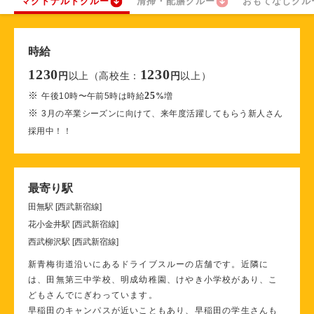
マクドナルドクルー
清掃・配膳クルー
おもてなしクル
時給
1230
1230
以上（高校生：
以上）
円
円
※
25
午後10時〜午前5時は時給
%
増
※
3月の卒業シーズンに向けて、来年度活躍してもらう新人さん
採用中！！
最寄り駅
田無駅 [西武新宿線]
花小金井駅 [西武新宿線]
西武柳沢駅 [西武新宿線]
新青梅街道沿いにあるドライブスルーの店舗です。近隣に
は、田無第三中学校、明成幼稚園、けやき小学校があり、こ
どもさんでにぎわっています。
早稲田のキャンパスが近いこともあり、早稲田の学生さんも