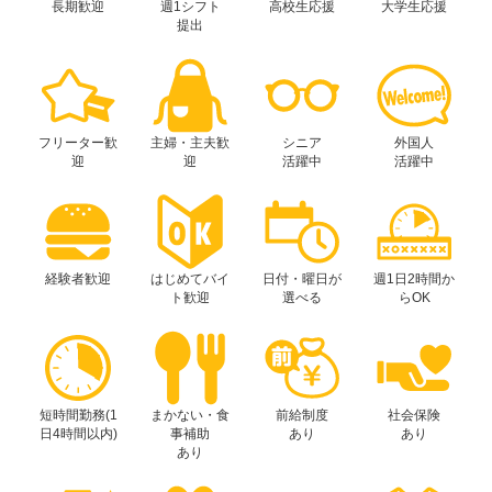
長期歓迎
週1シフト
高校生応援
大学生応援
提出
フリーター歓
主婦・主夫歓
シニア
外国人
迎
迎
活躍中
活躍中
経験者歓迎
はじめてバイ
日付・曜日が
週1日2時間か
ト歓迎
選べる
らOK
短時間勤務(1
まかない・食
前給制度
社会保険
日4時間以内)
事補助
あり
あり
あり