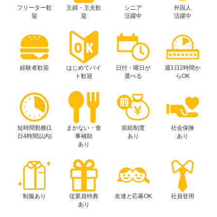
フリーター歓
主婦・主夫歓
シニア
外国人
迎
迎
活躍中
活躍中
経験者歓迎
はじめてバイ
日付・曜日が
週1日2時間か
ト歓迎
選べる
らOK
短時間勤務(1
まかない・食
前給制度
社会保険
日4時間以内)
事補助
あり
あり
あり
制服あり
従業員特典
友達と応募OK
社員登用
あり