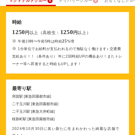
マクドナルドクルー
デリバリークルー
おもてなしクル
時給
1250
1250
以上（高校生：
以上）
円
円
※
25
午後10時〜午前5時は時給
%
増
※
1分単位でお給料が支払われるので無駄なく働けます♪ 交通費
支給あり！！（条件あり） 年に2回時給UPの機会あり！またトレ
ーナー等へ昇進すると時給もUPします！
最寄り駅
用賀駅 [東急田園都市線]
二子玉川駅 [東急田園都市線]
二子玉川駅 [東急大井町線]
桜新町駅 [東急田園都市線]
2024年10月30日に装い新たに生まれかわった綺麗な店舗で