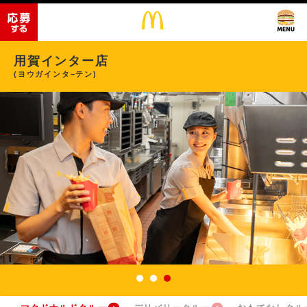
用賀インター店
(ヨウガインタ−テン)