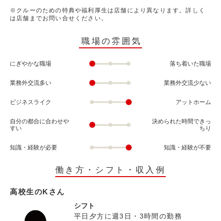
※クルーのための特典や福利厚生は店舗により異なります。詳しく
は店舗までお問い合せください。
職場の雰囲気
にぎやかな職場
落ち着いた職場
業務外交流多い
業務外交流少ない
ビジネスライク
アットホーム
自分の都合に合わせや
決められた時間できっ
すい
ちり
知識・経験が必要
知識・経験が不要
働き方・シフト・収入例
高校生のKさん
シフト
平日夕方に週3日・3時間の勤務