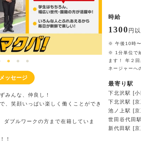
時給
1300
円
以
※
午後10時
※
1分単位で
ます！ 年２
ネージャーへ
メッセージ
最寄り駅
下北沢駅 [
ずみんな、仲良し！
下北沢駅 [
で、笑顔いっぱい楽しく働くことができ
池ノ上駅 [
世田谷代田駅
方、ダブルワークの方まで在籍していま
新代田駅 [
！！