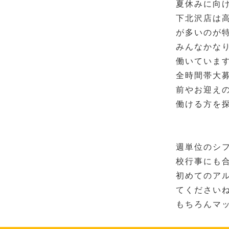
夏休みに向け
下北沢店は
が多いのが
みんなかな
働いています
全時間帯大
前やお迎え
働ける方を
週単位のシ
校行事にも
初めてのア
てくださいね
もちろんマ