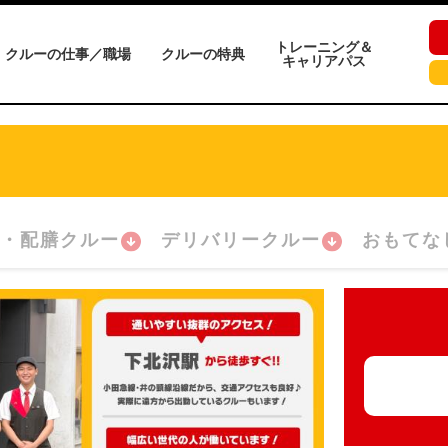
トレーニング＆
クルーの仕事／職場
クルーの特典
キャリアパス
・配膳クルー
デリバリークルー
おもてな