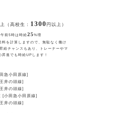
1300
上（高校生：
円
以上）
25
〜午前5時は時給
%
増
給料を計算しますので、無駄なく働け
回昇給チャンスもあり、トレーナーやマ
の昇進でも時給UPします！
小田急小田原線]
京王井の頭線]
京王井の頭線]
 [小田急小田原線]
京王井の頭線]