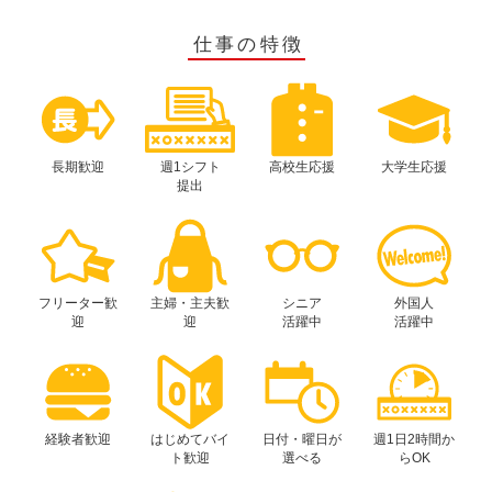
仕事の特徴
長期歓迎
週1シフト
高校生応援
大学生応援
提出
フリーター歓
主婦・主夫歓
シニア
外国人
迎
迎
活躍中
活躍中
経験者歓迎
はじめてバイ
日付・曜日が
週1日2時間か
ト歓迎
選べる
らOK