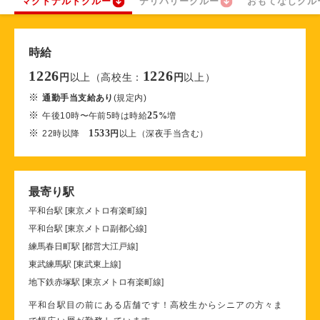
マクドナルドクルー
デリバリークルー
おもてなしクル
時給
1226
1226
以上（高校生：
以上）
円
円
※
通勤手当支給あり
(規定内)
※
25
午後10時〜午前5時は時給
%
増
※
1533
22時以降
円
以上（深夜手当含む）
最寄り駅
平和台駅 [東京メトロ有楽町線]
平和台駅 [東京メトロ副都心線]
練馬春日町駅 [都営大江戸線]
東武練馬駅 [東武東上線]
地下鉄赤塚駅 [東京メトロ有楽町線]
平和台駅目の前にある店舗です！高校生からシニアの方々ま