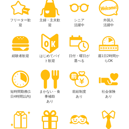
フリーター歓
主婦・主夫歓
シニア
外国人
迎
迎
活躍中
活躍中
経験者歓迎
はじめてバイ
日付・曜日が
週1日2時間か
ト歓迎
選べる
らOK
短時間勤務(1
まかない・食
前給制度
社会保険
日4時間以内)
事補助
あり
あり
あり