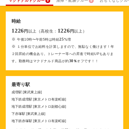
マクドナルドクルー
清掃・配膳クルー
おもてなしクル
時給
1226
1226
以上（高校生：
以上）
円
円
※
25
午後10時〜午前5時は時給
%
増
※
１分単位でお給料を計算しますので、無駄なく働けます！年
２回昇給の機会あり。トレーナー等への昇進で時給UPもありま
30
す。勤務時はマクドナルド商品が約
％
オフです！！
最寄り駅
成増駅 [東武東上線]
地下鉄成増駅 [東京メトロ有楽町線]
地下鉄成増駅 [東京メトロ副都心線]
下赤塚駅 [東武東上線]
地下鉄赤塚駅 [東京メトロ有楽町線]