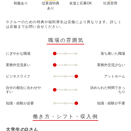
制服あり
従業員特典
友達と応募OK
社員登用
あり
※クルーのための特典や福利厚生は店舗により異なります。詳しく
は店舗までお問い合せください。
職場の雰囲気
にぎやかな職場
落ち着いた職場
業務外交流多い
業務外交流少ない
ビジネスライク
アットホーム
自分の都合に合わせや
決められた時間できっ
すい
ちり
知識・経験が必要
知識・経験が不要
働き方・シフト・収入例
大学生のDさん