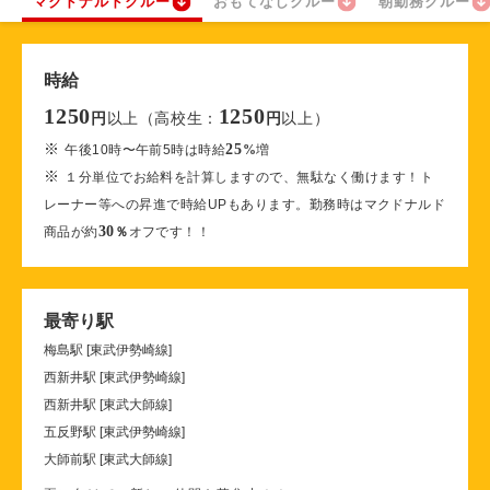
マクドナルドクルー
おもてなしクルー
朝勤務クルー
時給
1250
1250
以上（高校生：
以上）
円
円
※
25
午後10時〜午前5時は時給
%
増
※
１分単位でお給料を計算しますので、無駄なく働けます！ト
レーナー等への昇進で時給UPもあります。勤務時はマクドナルド
30
商品が約
％
オフです！！
最寄り駅
梅島駅 [東武伊勢崎線]
西新井駅 [東武伊勢崎線]
西新井駅 [東武大師線]
五反野駅 [東武伊勢崎線]
大師前駅 [東武大師線]