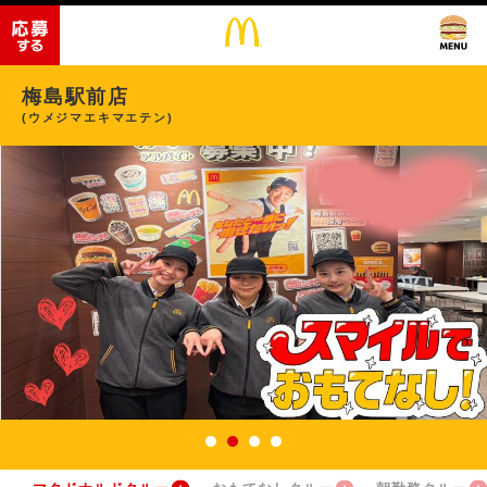
梅島駅前店
(ウメジマエキマエテン)