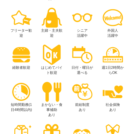
フリーター歓
主婦・主夫歓
シニア
外国人
迎
迎
活躍中
活躍中
経験者歓迎
はじめてバイ
日付・曜日が
週1日2時間か
ト歓迎
選べる
らOK
短時間勤務(1
まかない・食
前給制度
社会保険
日4時間以内)
事補助
あり
あり
あり