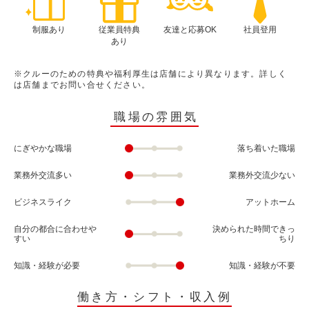
制服あり
従業員特典
友達と応募OK
社員登用
あり
※クルーのための特典や福利厚生は店舗により異なります。詳しく
は店舗までお問い合せください。
職場の雰囲気
にぎやかな職場
落ち着いた職場
業務外交流多い
業務外交流少ない
ビジネスライク
アットホーム
自分の都合に合わせや
決められた時間できっ
すい
ちり
知識・経験が必要
知識・経験が不要
働き方・シフト・収入例