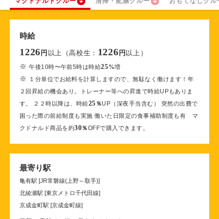
マクドナルドクルー
清掃・配膳クルー
おもてなしクル
時給
1226
1226
以上（高校生：
以上）
円
円
※
25
午後10時〜午前5時は時給
%
増
※
１分単位でお給料を計算しますので、無駄なく働けます！年
２回昇給の機会あり。トレーナー等への昇進で時給UPもありま
25
す。 ２２時以降は、時給
％
UP（深夜手当含む） 突然の出費で
困った際の前給制度も実施 働いた日限定の食事補助制度も有 マ
30
クドナルド商品を約
％
OFFで購入できます。
最寄り駅
亀有駅 [JR常磐線(上野～取手)]
北綾瀬駅 [東京メトロ千代田線]
京成金町駅 [京成金町線]