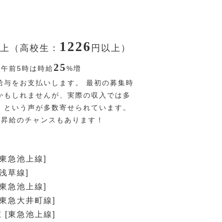
1226
上（高校生：
円
以上）
25
〜午前5時は時給
%
増
給与をお支払いします。 最初の募集時
かもしれませんが、実際の収入では多
！という声が多数寄せられています。
回昇給のチャンスもあります！
[東急池上線]
浅草線]
[東急池上線]
[東急大井町線]
 [東急池上線]