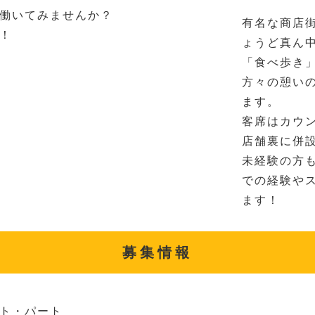
働いてみませんか？
有名な商店
！
ょうど真ん
「食べ歩き
方々の憩い
ます。
客席はカウ
店舗裏に併
未経験の方
での経験や
ます！
募集情報
ト・パート