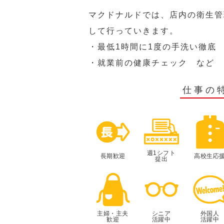
マクドナルドでは、店内の衛生管
して行っていきます。
・最低1時間に1度の手洗い徹底
・就業前の健康チェック など
仕事の
週1シフト
長期歓迎
高校生応
提出
主婦・主夫
シニア
外国人
歓迎
活躍中
活躍中