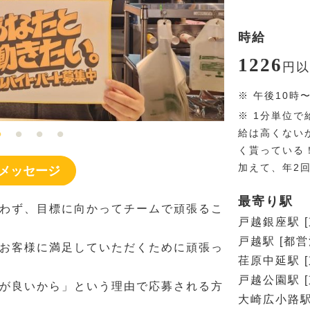
時給
1226
円
以
※
午後10時
※
1分単位で
給は高くない
く貰っている
加えて、年2
メッセージ
最寄り駅
わず、目標に向かってチームで頑張るこ
戸越銀座駅 
戸越駅 [都営
お客様に満足していただくために頑張っ
荏原中延駅 
戸越公園駅 
が良いから」という理由で応募される方
大崎広小路駅