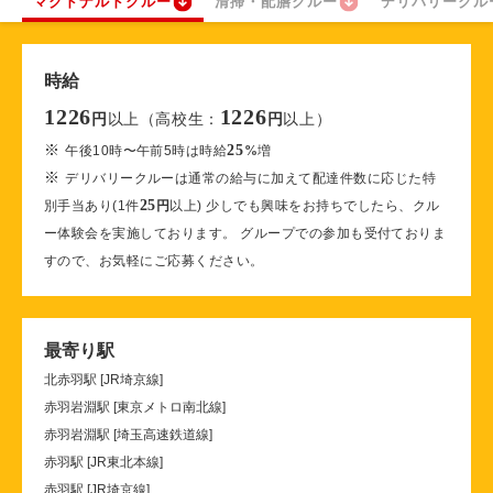
マクドナルドクルー
清掃・配膳クルー
デリバリークル
時給
1226
1226
以上（高校生：
以上）
円
円
※
25
午後10時〜午前5時は時給
%
増
※
デリバリークルーは通常の給与に加えて配達件数に応じた特
25
別手当あり(1件
円
以上) 少しでも興味をお持ちでしたら、クル
ー体験会を実施しております。 グループでの参加も受付ておりま
すので、お気軽にご応募ください。
最寄り駅
北赤羽駅 [JR埼京線]
赤羽岩淵駅 [東京メトロ南北線]
赤羽岩淵駅 [埼玉高速鉄道線]
赤羽駅 [JR東北本線]
赤羽駅 [JR埼京線]