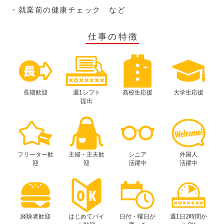
・就業前の健康チェック など
仕事の特徴
長期歓迎
週1シフト
高校生応援
大学生応援
提出
フリーター歓
主婦・主夫歓
シニア
外国人
迎
迎
活躍中
活躍中
経験者歓迎
はじめてバイ
日付・曜日が
週1日2時間か