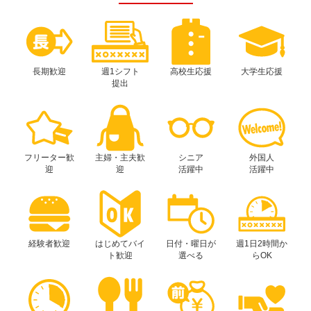
長期歓迎
週1シフト
高校生応援
大学生応援
提出
フリーター歓
主婦・主夫歓
シニア
外国人
迎
迎
活躍中
活躍中
経験者歓迎
はじめてバイ
日付・曜日が
週1日2時間か
ト歓迎
選べる
らOK