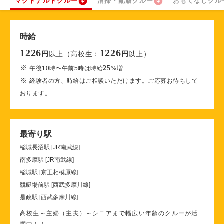
マクドナルドクルー
清掃・配膳クルー
おもてなしクル
時給
1226
1226
以上（高校生：
以上）
円
円
※
25
午後10時〜午前5時は時給
%
増
※
経験者の方、時給はご相談いただけます。ご応募お待ちして
おります。
最寄り駅
稲城長沼駅 [JR南武線]
南多摩駅 [JR南武線]
稲城駅 [京王相模原線]
競艇場前駅 [西武多摩川線]
是政駅 [西武多摩川線]
高校生～主婦（主夫）～シニアまで幅広い年齢のクルーが活