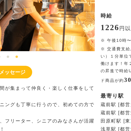
時給
1226
円
以
※
午後10時
※
交通費支給
い）１分単位
働けます！年
の昇進で時給
メッセージ
3
ド商品が約
間が集まって仲良く・楽しく仕事をして
最寄り駅
ニングも丁寧に行うので、初めての方で
蔵前駅 [都
蔵前駅 [都営
、フリーター、シニアのみなさんが活躍
田原町駅 [
！
浅草駅 [都営