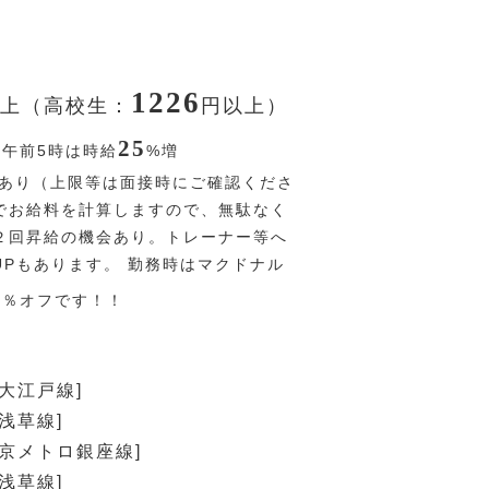
1226
上（高校生：
円
以上）
25
〜午前5時は時給
%
増
あり（上限等は面接時にご確認くださ
でお給料を計算しますので、無駄なく
２回昇給の機会あり。トレーナー等へ
UPもあります。 勤務時はマクドナル
0
％
オフです！！
営大江戸線]
浅草線]
東京メトロ銀座線]
浅草線]