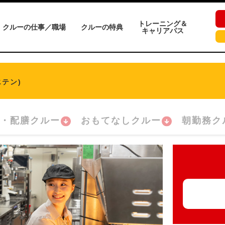
トレーニング＆
クルーの仕事／職場
クルーの特典
キャリアパス
テン)
・配膳クルー
おもてなしクルー
朝勤務ク