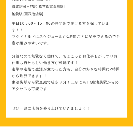
都電雑司ヶ谷駅 [都営都電荒川線]
池袋駅 [西武池袋線]
平日10：00～15：00の時間帯で働ける方を探していま
す！！
マクドナルドはスケジュールが1週間ごとに変更できるので予
定が組みやすいです。
分給なので無駄なく働けて、ちょこっとお仕事もがっつりお
仕事も自分らしい働き方が可能です！
進学や進級で生活が変わった方も、自分の好きな時間に2時間
から勤務できます！
東池袋駅から駅直結で徒歩３分！ほかにもJR線池袋駅からの
アクセスも可能です。
ぜひ一緒に店舗を盛り上げていきましょう！