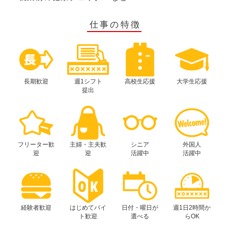
仕事の特徴
長期歓迎
週1シフト
高校生応援
大学生応援
提出
フリーター歓
主婦・主夫歓
シニア
外国人
迎
迎
活躍中
活躍中
経験者歓迎
はじめてバイ
日付・曜日が
週1日2時間か
ト歓迎
選べる
らOK