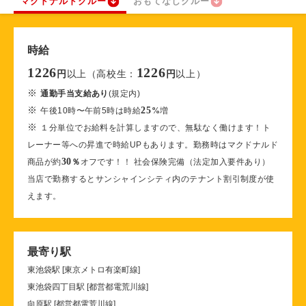
マクドナルドクルー
おもてなしクルー
時給
1226
1226
以上（高校生：
以上）
円
円
※
通勤手当支給あり
(規定内)
※
25
午後10時〜午前5時は時給
%
増
※
１分単位でお給料を計算しますので、無駄なく働けます！ト
レーナー等への昇進で時給UPもあります。勤務時はマクドナルド
30
商品が約
％
オフです！！ 社会保険完備（法定加入要件あり）
当店で勤務するとサンシャインシティ内のテナント割引制度が使
えます。
最寄り駅
東池袋駅 [東京メトロ有楽町線]
東池袋四丁目駅 [都営都電荒川線]
向原駅 [都営都電荒川線]