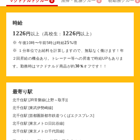
マクドナルドクルー
清掃・配膳クルー
朝勤務クルー
時給
1226
1226
以上（高校生：
以上）
円
円
※
25
午後10時〜午前5時は時給
%
増
※
１分単位でお給料を計算しますので、無駄なく働けます！年
２回昇給の機会あり。トレーナー等への昇進で時給UPもありま
30
す。勤務時はマクドナルド商品が約
％
オフです！！
最寄り駅
北千住駅 [JR常磐線(上野～取手)]
北千住駅 [東武伊勢崎線]
北千住駅 [首都圏新都市鉄道つくばエクスプレス]
北千住駅 [東京メトロ日比谷線]
北千住駅 [東京メトロ千代田線]