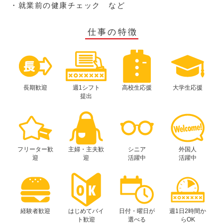
・就業前の健康チェック など
仕事の特徴
長期歓迎
週1シフト
高校生応援
大学生応援
提出
フリーター歓
主婦・主夫歓
シニア
外国人
迎
迎
活躍中
活躍中
経験者歓迎
はじめてバイ
日付・曜日が
週1日2時間か
ト歓迎
選べる
らOK