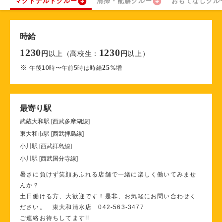
マクドナルドクルー
清掃・配膳クルー
おもてなしクル
時給
1230
1230
以上（高校生：
以上）
円
円
※
25
午後10時〜午前5時は時給
%
増
最寄り駅
武蔵大和駅 [西武多摩湖線]
東大和市駅 [西武拝島線]
小川駅 [西武拝島線]
小川駅 [西武国分寺線]
暑さに負けず笑顔あふれる店舗で一緒に楽しく働いてみませ
んか？
土日働ける方、大歓迎です！是非、お気軽にお問い合わせく
ださい。 東大和清水店 042-563-3477
ご連絡お待ちしてます!!