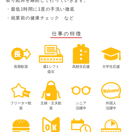
取り組みを継続して行っていきます。
・最低1時間に1度の手洗い徹底
・就業前の健康チェック など
仕事の特徴
長期歓迎
週1シフト
高校生応援
大学生応援
提出
フリーター歓
主婦・主夫歓
シニア
外国人
迎
迎
活躍中
活躍中